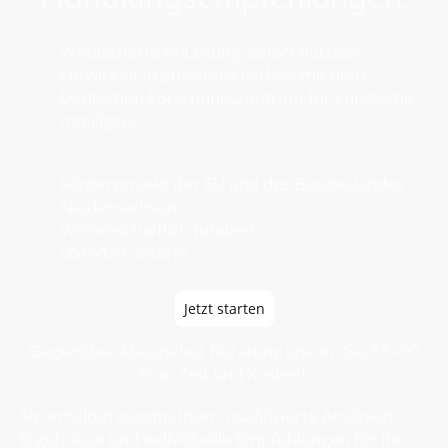
Webbasierte KI-Lösung, sofort nutzbar
Entwickelt in Zusammenarbeit mit dem
Deutschen Forschungszentrum für künstliche
Intelligenz
Förderprojekt der EU und des Bundeslandes
Niedersachsen
Wissenschaftlich fundiert
DSGVO-konform
Jetzt starten
Gegenüber klassischer Beratung sparen Sie 85–90
% an Zeit und Kosten!
Sie erhalten automatisiert qualifizierte Analysen,
Ergebnisse und individuelle Empfehlungen für Ihr