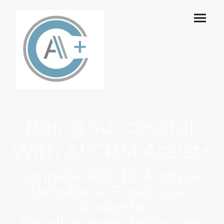
Being successful.
With AI CRM Assist+
Schnelle 360° KI-Analyse.
Detaillierte Ergebnisse.
Konkrete
Handlungsempfehlungen.